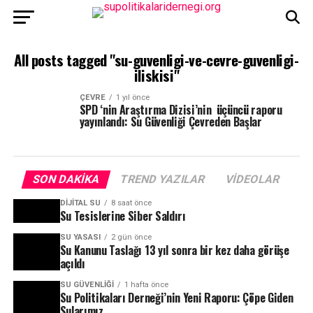
All posts tagged "su-guvenligi-ve-cevre-guvenligi-
iliskisi"
ÇEVRE
1 yıl önce
SPD ‘nin Araştırma Dizisi’nin üçüncü raporu
yayınlandı: Su Güvenliği Çevreden Başlar
SON DAKIKA
TREND YAZILAR
VIDEOLAR
DIJITAL SU
8 saat önce
Su Tesislerine Siber Saldırı
SU YASASI
2 gün önce
Su Kanunu Taslağı 13 yıl sonra bir kez daha görüşe
açıldı
SU GÜVENLIĞI
1 hafta önce
Su Politikaları Derneği’nin Yeni Raporu: Çöpe Giden
Sularımız