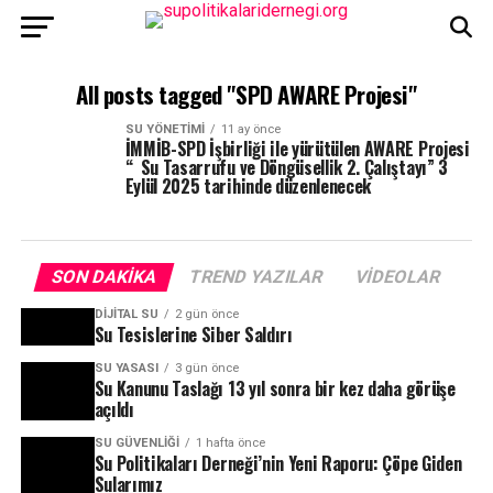
All posts tagged "SPD AWARE Projesi"
SU YÖNETIMI
11 ay önce
İMMİB-SPD İşbirliği ile yürütülen AWARE Projesi
“ Su Tasarrufu ve Döngüsellik 2. Çalıştayı” 3
Eylül 2025 tarihinde düzenlenecek
SON DAKIKA
TREND YAZILAR
VIDEOLAR
DIJITAL SU
2 gün önce
Su Tesislerine Siber Saldırı
SU YASASI
3 gün önce
Su Kanunu Taslağı 13 yıl sonra bir kez daha görüşe
açıldı
SU GÜVENLIĞI
1 hafta önce
Su Politikaları Derneği’nin Yeni Raporu: Çöpe Giden
Sularımız