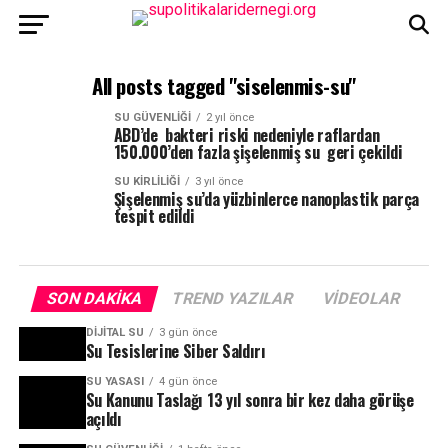
All posts tagged "siselenmis-su"
SU GÜVENLIĞI
2 yıl önce
ABD’de bakteri riski nedeniyle raflardan
150.000’den fazla şişelenmiş su geri çekildi
SU KIRLILIĞI
3 yıl önce
Şişelenmiş su’da yüzbinlerce nanoplastik parça
tespit edildi
SON DAKIKA
TREND YAZILAR
VIDEOLAR
DIJITAL SU
3 gün önce
Su Tesislerine Siber Saldırı
SU YASASI
4 gün önce
Su Kanunu Taslağı 13 yıl sonra bir kez daha görüşe
açıldı