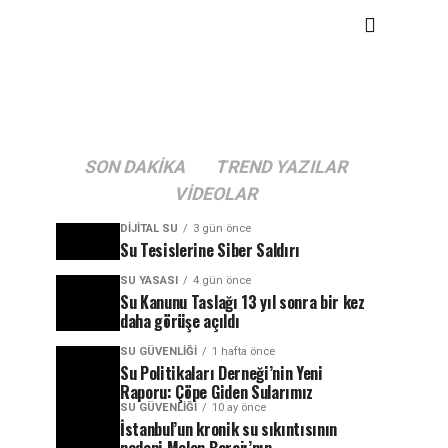
SON DAKIKA
TREND YAZILAR
VIDEOLAR
DIJITAL SU
3 gün önce
Su Tesislerine Siber Saldırı
SU YASASI
4 gün önce
Su Kanunu Taslağı 13 yıl sonra bir kez
daha görüşe açıldı
SU GÜVENLIĞI
1 hafta önce
Su Politikaları Derneği’nin Yeni
Raporu: Çöpe Giden Sularımız
SU GÜVENLIĞI
10 ay önce
İstanbul’un kronik su sıkıntısının