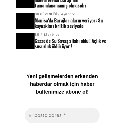
nedeni Melen Barajı’nın
tamamlanamamış olmasıdır
SU GÜVENLIĞI
4 yıl önce
Manisa’da Barajlar alarm veriyor: Su
kaynakları kritik seviyede
SU
12 ay önce
Gazze’de Su Savaş silahı oldu ! Açlık ve
susuzluk öldürüyor !
Yeni gelişmelerden erkenden
haberdar olmak için haber
bültenimize abone ol!