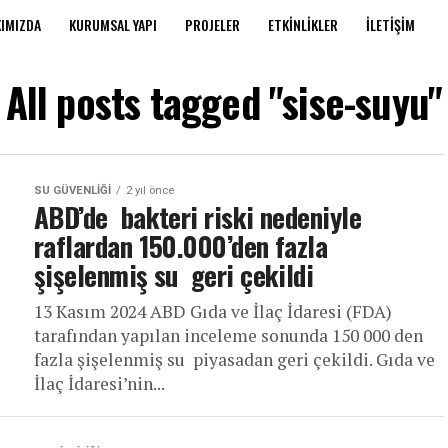
IMIZDA
KURUMSAL YAPI
PROJELER
ETKINLIKLER
İLETIŞIM
All posts tagged "sise-suyu"
SU GÜVENLIĞI
2 yıl önce
ABD’de bakteri riski nedeniyle
raflardan 150.000’den fazla
şişelenmiş su geri çekildi
13 Kasım 2024 ABD Gıda ve İlaç İdaresi (FDA)
tarafından yapılan inceleme sonunda 150 000 den
fazla şişelenmiş su piyasadan geri çekildi. Gıda ve
İlaç İdaresi’nin...