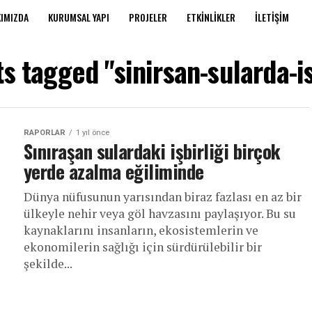
IMIZDA
KURUMSAL YAPI
PROJELER
ETKINLIKLER
İLETIŞIM
ts tagged "sinirsan-sularda-is
RAPORLAR
1 yıl önce
Sınıraşan sulardaki işbirliği birçok
yerde azalma eğiliminde
Dünya nüfusunun yarısından biraz fazlası en az bir
ülkeyle nehir veya göl havzasını paylaşıyor. Bu su
kaynaklarını insanların, ekosistemlerin ve
ekonomilerin sağlığı için sürdürülebilir bir
şekilde...