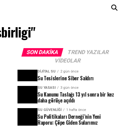
birligi"
SON DAKIKA
TREND YAZILAR
VIDEOLAR
DIJITAL SU
2 gün önce
Su Tesislerine Siber Saldırı
SU YASASI
3 gün önce
Su Kanunu Taslağı 13 yıl sonra bir kez
daha görüşe açıldı
SU GÜVENLIĞI
1 hafta önce
Su Politikaları Derneği’nin Yeni
Raporu: Çöpe Giden Sularımız