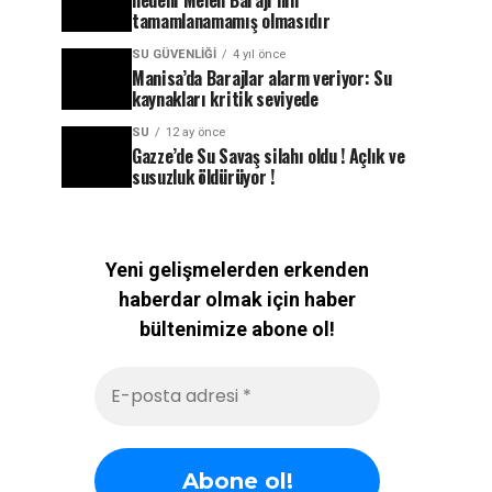
nedeni Melen Barajı’nın
tamamlanamamış olmasıdır
SU GÜVENLIĞI
4 yıl önce
Manisa’da Barajlar alarm veriyor: Su
kaynakları kritik seviyede
SU
12 ay önce
Gazze’de Su Savaş silahı oldu ! Açlık ve
susuzluk öldürüyor !
Yeni gelişmelerden erkenden
haberdar olmak için haber
bültenimize abone ol!