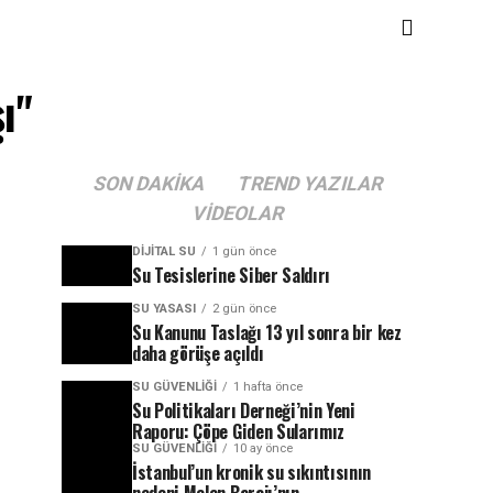
ı"
SON DAKIKA
TREND YAZILAR
VIDEOLAR
DIJITAL SU
1 gün önce
Su Tesislerine Siber Saldırı
SU YASASI
2 gün önce
Su Kanunu Taslağı 13 yıl sonra bir kez
daha görüşe açıldı
SU GÜVENLIĞI
1 hafta önce
Su Politikaları Derneği’nin Yeni
Raporu: Çöpe Giden Sularımız
SU GÜVENLIĞI
10 ay önce
İstanbul’un kronik su sıkıntısının