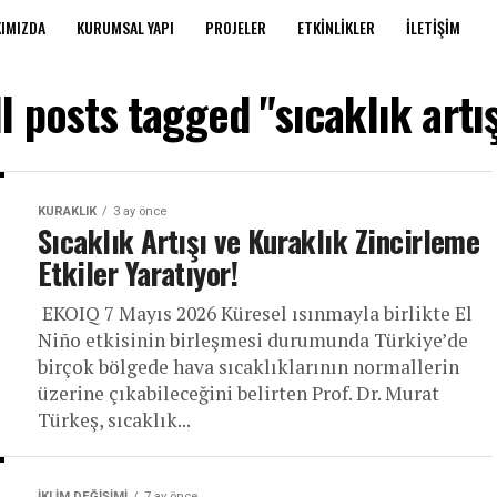
IMIZDA
KURUMSAL YAPI
PROJELER
ETKINLIKLER
İLETIŞIM
ll posts tagged "sıcaklık artış
KURAKLIK
3 ay önce
Sıcaklık Artışı ve Kuraklık Zincirleme
Etkiler Yaratıyor!
EKOIQ 7 Mayıs 2026 Küresel ısınmayla birlikte El
Niño etkisinin birleşmesi durumunda Türkiye’de
birçok bölgede hava sıcaklıklarının normallerin
üzerine çıkabileceğini belirten Prof. Dr. Murat
Türkeş, sıcaklık...
İKLIM DEĞIŞIMI
7 ay önce