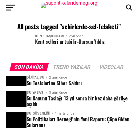
All posts tagged "sehirlerde-sel-felaketi"
KENT TAŞKINLARI
2 yıl önce
Kent selleri artabilir-Dursun Yıldız
SON DAKIKA
TREND YAZILAR
VIDEOLAR
DIJITAL SU
2 gün önce
Su Tesislerine Siber Saldırı
SU YASASI
3 gün önce
Su Kanunu Taslağı 13 yıl sonra bir kez daha görüşe
açıldı
SU GÜVENLIĞI
1 hafta önce
Su Politikaları Derneği’nin Yeni Raporu: Çöpe Giden
Sularımız