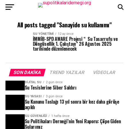
All posts tagged "Sanayide su kullanımı"
SU YÖNETIMI
12 ay önce
İMMİB-SPD AWARE Projesi “ Su Tasarrufu ve
Döngüsellik 1. Çalıştayı” 26 Ağustos 2025
tarihinde düzenlenecek
SON DAKIKA
TREND YAZILAR
VIDEOLAR
DIJITAL SU
2 gün önce
Su Tesislerine Siber Saldırı
SU YASASI
3 gün önce
Su Kanunu Taslağı 13 yıl sonra bir kez daha görüşe
açıldı
SU GÜVENLIĞI
1 hafta önce
Su Politikaları Derneği’nin Yeni Raporu: Çöpe Giden
Sularımız