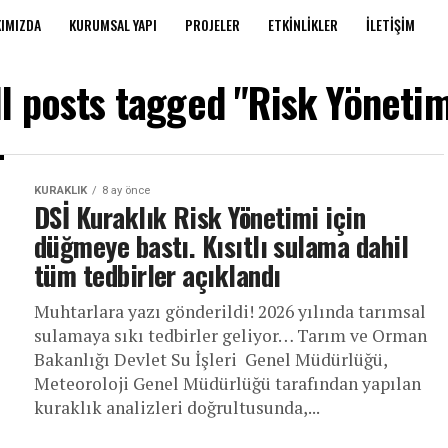
IMIZDA
KURUMSAL YAPI
PROJELER
ETKINLIKLER
İLETIŞIM
ll posts tagged "Risk Yönetim
KURAKLIK
8 ay önce
DSİ Kuraklık Risk Yönetimi için
düğmeye bastı. Kısıtlı sulama dahil
tüm tedbirler açıklandı
Muhtarlara yazı gönderildi! 2026 yılında tarımsal
sulamaya sıkı tedbirler geliyor… Tarım ve Orman
Bakanlığı Devlet Su İşleri Genel Müdürlüğü,
Meteoroloji Genel Müdürlüğü tarafından yapılan
kuraklık analizleri doğrultusunda,...