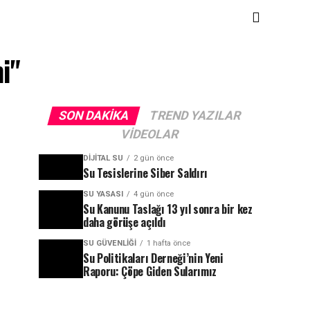
i"
SON DAKIKA
TREND YAZILAR
VIDEOLAR
DIJITAL SU
2 gün önce
Su Tesislerine Siber Saldırı
SU YASASI
4 gün önce
Su Kanunu Taslağı 13 yıl sonra bir kez
daha görüşe açıldı
SU GÜVENLIĞI
1 hafta önce
Su Politikaları Derneği’nin Yeni
Raporu: Çöpe Giden Sularımız