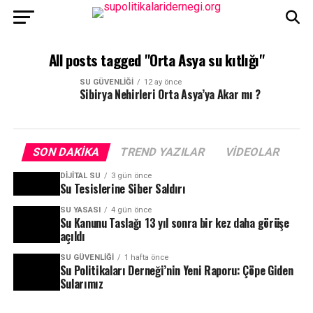
All posts tagged "Orta Asya su kıtlığı"
SU GÜVENLIĞI
12 ay önce
Sibirya Nehirleri Orta Asya’ya Akar mı ?
SON DAKIKA
TREND YAZILAR
VIDEOLAR
DIJITAL SU
3 gün önce
Su Tesislerine Siber Saldırı
SU YASASI
4 gün önce
Su Kanunu Taslağı 13 yıl sonra bir kez daha görüşe
açıldı
SU GÜVENLIĞI
1 hafta önce
Su Politikaları Derneği’nin Yeni Raporu: Çöpe Giden
Sularımız