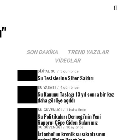
ı"
SON DAKIKA
TREND YAZILAR
VIDEOLAR
DIJITAL SU
3 gün önce
Su Tesislerine Siber Saldırı
SU YASASI
4 gün önce
Su Kanunu Taslağı 13 yıl sonra bir kez
daha görüşe açıldı
SU GÜVENLIĞI
1 hafta önce
Su Politikaları Derneği’nin Yeni
Raporu: Çöpe Giden Sularımız
SU GÜVENLIĞI
10 ay önce
İstanbul’un kronik su sıkıntısının