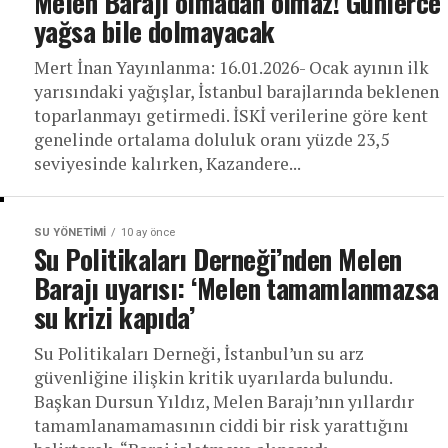
Melen Barajı olmadan olmaz! Günlerce
yağsa bile dolmayacak
Mert İnan Yayınlanma: 16.01.2026- Ocak ayının ilk
yarısındaki yağışlar, İstanbul barajlarında beklenen
toparlanmayı getirmedi. İSKİ verilerine göre kent
genelinde ortalama doluluk oranı yüzde 23,5
seviyesinde kalırken, Kazandere...
SU YÖNETIMI
10 ay önce
Su Politikaları Derneği’nden Melen
Barajı uyarısı: ‘Melen tamamlanmazsa
su krizi kapıda’
Su Politikaları Derneği, İstanbul’un su arz
güvenliğine ilişkin kritik uyarılarda bulundu.
Başkan Dursun Yıldız, Melen Barajı’nın yıllardır
tamamlanamamasının ciddi bir risk yarattığını