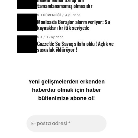
nedeni Melen Barajı’nın
tamamlanamamış olmasıdır
SU GÜVENLIĞI
4 yıl önce
Manisa’da Barajlar alarm veriyor: Su
kaynakları kritik seviyede
SU
12 ay önce
Gazze’de Su Savaş silahı oldu ! Açlık ve
susuzluk öldürüyor !
Yeni gelişmelerden erkenden
haberdar olmak için haber
bültenimize abone ol!