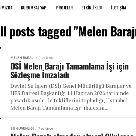
IMIZDA
KURUMSAL YAPI
PROJELER
ETKINLIKLER
İLETIŞIM
ll posts tagged "Melen Baraj
MELEN BARAJI
1 ay önce
DSİ Melen Barajı Tamamlama İşi için
Sözleşme İmzaladı
Devlet Su İşleri (DSİ) Genel Müdürlüğü Barajlar ve
HES Dairesi Başkanlığı 11 Haziran 2026 tarihinde
pazarlık usulü ile tekliflerini topladığı, “İstanbul
Melen Barajı Tamamlama İşi” ihalesini...
SU GÜVENLIĞI
7 ay önce