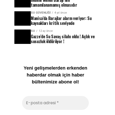
nedeni Melen Barajı’nın
tamamlanamamış olmasıdır
SU GÜVENLIĞI
4 yıl önce
Manisa’da Barajlar alarm veriyor: Su
kaynakları kritik seviyede
SU
12 ay önce
Gazze’de Su Savaş silahı oldu ! Açlık ve
susuzluk öldürüyor !
Yeni gelişmelerden erkenden
haberdar olmak için haber
bültenimize abone ol!