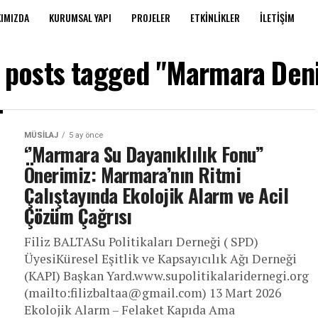
IMIZDA
KURUMSAL YAPI
PROJELER
ETKINLIKLER
İLETIŞIM
l posts tagged "Marmara Deni
MÜSILAJ
5 ay önce
‘’Marmara Su Dayanıklılık Fonu’’
Önerimiz: Marmara’nın Ritmi
Çalıştayında Ekolojik Alarm ve Acil
Çözüm Çağrısı
Filiz BALTASu Politikaları Derneği ( SPD)
ÜyesiKüresel Eşitlik ve Kapsayıcılık Ağı Derneği
(KAPI) Başkan Yard.www.supolitikalaridernegi.org
(mailto:filizbaltaa@gmail.com) 13 Mart 2026
Ekolojik Alarm – Felaket Kapıda Ama