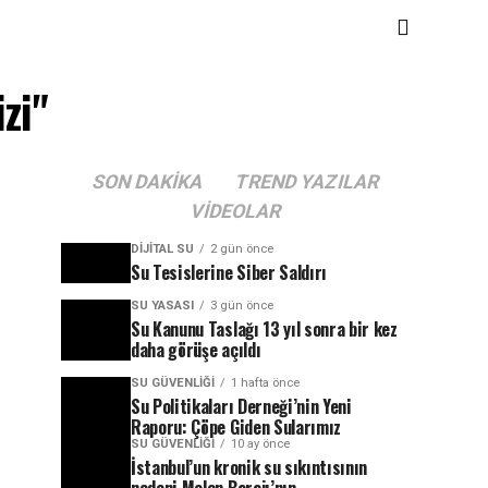
zi"
SON DAKIKA
TREND YAZILAR
VIDEOLAR
DIJITAL SU
2 gün önce
Su Tesislerine Siber Saldırı
SU YASASI
3 gün önce
Su Kanunu Taslağı 13 yıl sonra bir kez
daha görüşe açıldı
SU GÜVENLIĞI
1 hafta önce
Su Politikaları Derneği’nin Yeni
Raporu: Çöpe Giden Sularımız
SU GÜVENLIĞI
10 ay önce
İstanbul’un kronik su sıkıntısının