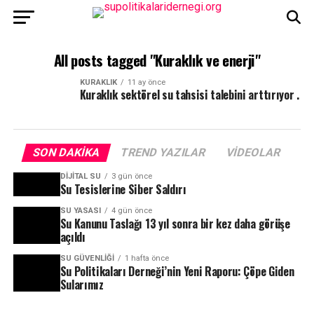
All posts tagged "Kuraklık ve enerji"
KURAKLIK
11 ay önce
Kuraklık sektörel su tahsisi talebini arttırıyor .
SON DAKIKA
TREND YAZILAR
VIDEOLAR
DIJITAL SU
3 gün önce
Su Tesislerine Siber Saldırı
SU YASASI
4 gün önce
Su Kanunu Taslağı 13 yıl sonra bir kez daha görüşe
açıldı
SU GÜVENLIĞI
1 hafta önce
Su Politikaları Derneği’nin Yeni Raporu: Çöpe Giden
Sularımız