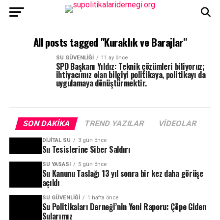
All posts tagged "Kuraklık ve Barajlar"
SU GÜVENLIĞI
11 ay önce
SPD Başkanı Yıldız: Teknik çözümleri biliyoruz;
ihtiyacımız olan bilgiyi politikaya, politikayı da
uygulamaya dönüştürmektir.
SON DAKIKA
TREND YAZILAR
VIDEOLAR
DIJITAL SU
3 gün önce
Su Tesislerine Siber Saldırı
SU YASASI
5 gün önce
Su Kanunu Taslağı 13 yıl sonra bir kez daha görüşe
açıldı
SU GÜVENLIĞI
1 hafta önce
Su Politikaları Derneği’nin Yeni Raporu: Çöpe Giden
Sularımız