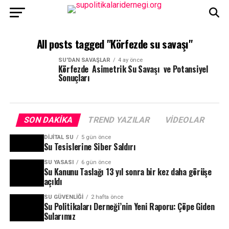
All posts tagged "Körfezde su savaşı"
SU'DAN SAVAŞLAR
4 ay önce
Körfezde Asimetrik Su Savaşı ve Potansiyel
Sonuçları
SON DAKIKA
TREND YAZILAR
VIDEOLAR
DIJITAL SU
5 gün önce
Su Tesislerine Siber Saldırı
SU YASASI
6 gün önce
Su Kanunu Taslağı 13 yıl sonra bir kez daha görüşe
açıldı
SU GÜVENLIĞI
2 hafta önce
Su Politikaları Derneği’nin Yeni Raporu: Çöpe Giden
Sularımız