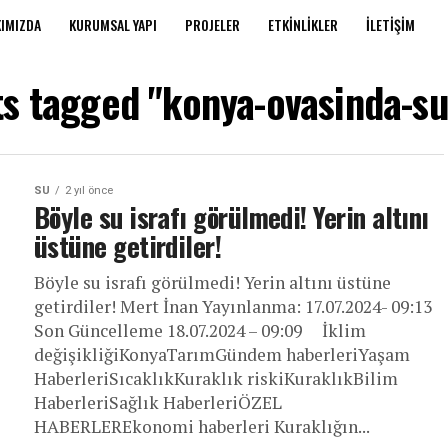
IMIZDA
KURUMSAL YAPI
PROJELER
ETKINLIKLER
İLETIŞIM
ts tagged "konya-ovasinda-s
SU
2 yıl önce
Böyle su israfı görülmedi! Yerin altını
üstüne getirdiler!
Böyle su israfı görülmedi! Yerin altını üstüne
getirdiler! Mert İnan Yayınlanma: 17.07.2024- 09:13
Son Güncelleme 18.07.2024 – 09:09 İklim
değişikliğiKonyaTarımGündem haberleriYaşam
HaberleriSıcaklıkKuraklık riskiKuraklıkBilim
HaberleriSağlık HaberleriÖZEL
HABERLEREkonomi haberleri Kuraklığın...