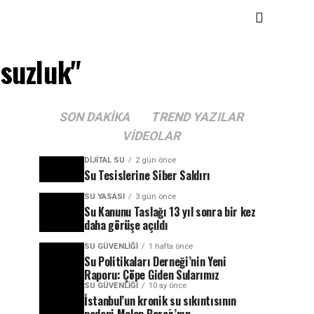
usuzluk"
SON DAKIKA
TREND YAZILAR
VIDEOLAR
DIJITAL SU
2 gün önce
Su Tesislerine Siber Saldırı
SU YASASI
3 gün önce
Su Kanunu Taslağı 13 yıl sonra bir kez
daha görüşe açıldı
SU GÜVENLIĞI
1 hafta önce
Su Politikaları Derneği’nin Yeni
Raporu: Çöpe Giden Sularımız
SU GÜVENLIĞI
10 ay önce
İstanbul’un kronik su sıkıntısının