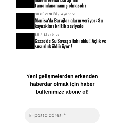
nedeni Melen Barajı’nın
tamamlanamamış olmasıdır
SU GÜVENLIĞI
4 yıl önce
Manisa’da Barajlar alarm veriyor: Su
kaynakları kritik seviyede
SU
12 ay önce
Gazze’de Su Savaş silahı oldu ! Açlık ve
susuzluk öldürüyor !
Yeni gelişmelerden erkenden
haberdar olmak için haber
bültenimize abone ol!