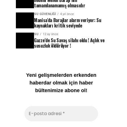
nedeni Melen Barajı’nın
tamamlanamamış olmasıdır
SU GÜVENLIĞI
4 yıl önce
Manisa’da Barajlar alarm veriyor: Su
kaynakları kritik seviyede
SU
12 ay önce
Gazze’de Su Savaş silahı oldu ! Açlık ve
susuzluk öldürüyor !
Yeni gelişmelerden erkenden
haberdar olmak için haber
bültenimize abone ol!