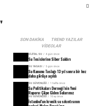
"
SON DAKIKA
TREND YAZILAR
VIDEOLAR
DIJITAL SU
4 gün önce
Su Tesislerine Siber Saldırı
SU YASASI
5 gün önce
Su Kanunu Taslağı 13 yıl sonra bir kez
daha görüşe açıldı
SU GÜVENLIĞI
1 hafta önce
Su Politikaları Derneği’nin Yeni
Raporu: Çöpe Giden Sularımız
SU GÜVENLIĞI
10 ay önce
İstanbul’un kronik su sıkıntısının