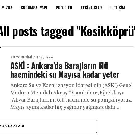
IMIZDA
KURUMSAL YAPI
PROJELER
ETKINLIKLER
İLETIŞIM
All posts tagged "Kesikköprü
SU YÖNETIMI
10 ay önce
ASKİ : Ankara’da Barajların ölü
hacmindeki su Mayısa kadar yeter
Ankara Su ve Kanalizasyon İdaresi’nin (ASKİ) Genel
Müdürü Memduh Akçay ” Çamlıdere, Eğrekkaya
,Akyar Barajlarının ölü hacminde su pompalıyoruz.
Mayıs ayına kadar hiç yağmur yağmasa dahi...
AHA FAZLASI