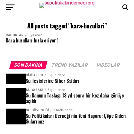
All posts tagged "kara-buzullari"
RAPORLAR
1 yıl önce
Kara buzulları hızla eriyor !
SON DAKIKA
TREND YAZILAR
VIDEOLAR
DIJITAL SU
3 gün önce
Su Tesislerine Siber Saldırı
SU YASASI
5 gün önce
Su Kanunu Taslağı 13 yıl sonra bir kez daha görüşe
açıldı
SU GÜVENLIĞI
1 hafta önce
Su Politikaları Derneği’nin Yeni Raporu: Çöpe Giden
Sularımız