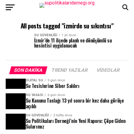
All posts tagged "izmirde su sıkıntısı"
SU GÜVENLIĞI
1 yıl önce
İzmir’de 11 ilçede planlı ve dönüşümlü su
kesintisi uygulanacak
SON DAKIKA
TREND YAZILAR
VIDEOLAR
DIJITAL SU
5 gün önce
Su Tesislerine Siber Saldırı
SU YASASI
6 gün önce
Su Kanunu Taslağı 13 yıl sonra bir kez daha görüşe
açıldı
SU GÜVENLIĞI
2 hafta önce
Su Politikaları Derneği’nin Yeni Raporu: Çöpe Giden
Sularımız