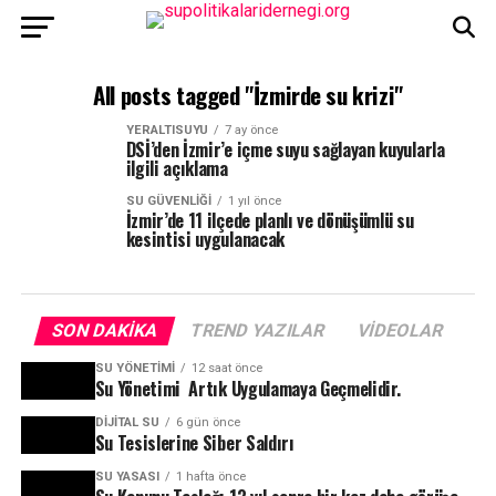
All posts tagged "İzmirde su krizi"
YERALTISUYU
7 ay önce
DSİ’den İzmir’e içme suyu sağlayan kuyularla
ilgili açıklama
SU GÜVENLIĞI
1 yıl önce
İzmir’de 11 ilçede planlı ve dönüşümlü su
kesintisi uygulanacak
SON DAKIKA
TREND YAZILAR
VIDEOLAR
SU YÖNETIMI
12 saat önce
Su Yönetimi Artık Uygulamaya Geçmelidir.
DIJITAL SU
6 gün önce
Su Tesislerine Siber Saldırı
SU YASASI
1 hafta önce