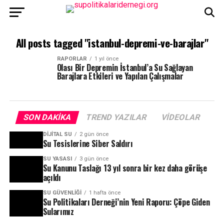
All posts tagged "istanbul-depremi-ve-barajlar"
RAPORLAR
1 yıl önce
Olası Bir Depremin İstanbul’a Su Sağlayan
Barajlara Etkileri ve Yapılan Çalışmalar
SON DAKIKA
TREND YAZILAR
VIDEOLAR
DIJITAL SU
2 gün önce
Su Tesislerine Siber Saldırı
SU YASASI
3 gün önce
Su Kanunu Taslağı 13 yıl sonra bir kez daha görüşe
açıldı
SU GÜVENLIĞI
1 hafta önce
Su Politikaları Derneği’nin Yeni Raporu: Çöpe Giden
Sularımız