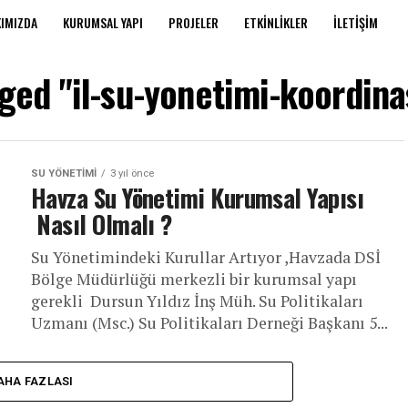
IMIZDA
KURUMSAL YAPI
PROJELER
ETKINLIKLER
İLETIŞIM
gged "il-su-yonetimi-koordin
SU YÖNETIMI
3 yıl önce
Havza Su Yönetimi Kurumsal Yapısı
Nasıl Olmalı ?
Su Yönetimindeki Kurullar Artıyor ,Havzada DSİ
Bölge Müdürlüğü merkezli bir kurumsal yapı
gerekli Dursun Yıldız İnş Müh. Su Politikaları
Uzmanı (Msc.) Su Politikaları Derneği Başkanı 5...
AHA FAZLASI