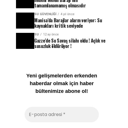
nedeni Melen Barajı’nın
tamamlanamamış olmasıdır
SU GÜVENLIĞI
4 yıl önce
Manisa’da Barajlar alarm veriyor: Su
kaynakları kritik seviyede
SU
12 ay önce
Gazze’de Su Savaş silahı oldu ! Açlık ve
susuzluk öldürüyor !
Yeni gelişmelerden erkenden
haberdar olmak için haber
bültenimize abone ol!