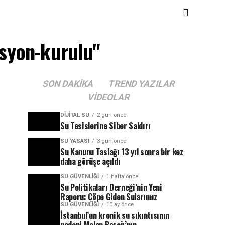
asyon-kurulu"
SON DAKIKA
TREND YAZILAR
VIDEOLAR
DIJITAL SU
2 gün önce
Su Tesislerine Siber Saldırı
SU YASASI
3 gün önce
Su Kanunu Taslağı 13 yıl sonra bir kez
daha görüşe açıldı
SU GÜVENLIĞI
1 hafta önce
Su Politikaları Derneği’nin Yeni
Raporu: Çöpe Giden Sularımız
SU GÜVENLIĞI
10 ay önce
İstanbul’un kronik su sıkıntısının