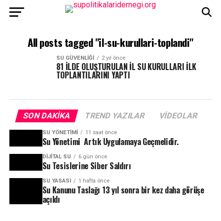
All posts tagged "il-su-kurullari-toplandi"
SU GÜVENLIĞI
2 yıl önce
81 İLDE OLUŞTURULAN İL SU KURULLARI İLK
TOPLANTILARINI YAPTI
SON DAKIKA
TREND YAZILAR
VIDEOLAR
SU YÖNETIMI
11 saat önce
Su Yönetimi Artık Uygulamaya Geçmelidir.
DIJITAL SU
6 gün önce
Su Tesislerine Siber Saldırı
SU YASASI
1 hafta önce
Su Kanunu Taslağı 13 yıl sonra bir kez daha görüşe
açıldı