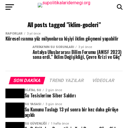
All posts tagged "iklim-gocleri"
RAPORLAR
3 yıl önce
Küresel ısınma yüz milyonlarca kişiyi iklim göçmeni yapabilir
AFRIKA'NIN SU SORUNLARI
3 yıl önce
Antalya Uluslararası Bilim Forumu (ANISF 2023)
sona erdi.” İklim Değişikliği, Çevre Krizi ve Göç”
SON DAKIKA
TREND YAZILAR
VIDEOLAR
DIJITAL SU
2 gün önce
Su Tesislerine Siber Saldırı
SU YASASI
3 gün önce
Su Kanunu Taslağı 13 yıl sonra bir kez daha görüşe
açıldı
SU GÜVENLIĞI
1 hafta önce