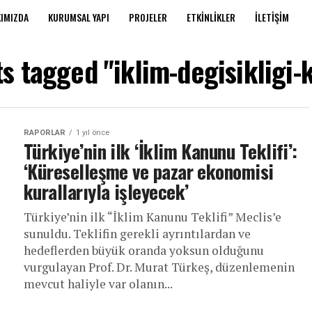
IMIZDA
KURUMSAL YAPI
PROJELER
ETKINLIKLER
İLETIŞIM
ts tagged "iklim-degisikligi
RAPORLAR
1 yıl önce
Türkiye’nin ilk ‘İklim Kanunu Teklifi’:
‘Küreselleşme ve pazar ekonomisi
kurallarıyla işleyecek’
Türkiye’nin ilk “İklim Kanunu Teklifi” Meclis’e
sunuldu. Teklifin gerekli ayrıntılardan ve
hedeflerden büyük oranda yoksun olduğunu
vurgulayan Prof. Dr. Murat Türkeş, düzenlemenin
mevcut haliyle var olanın...