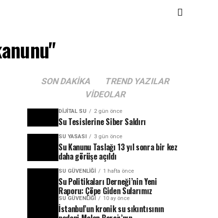
-kanunu"
SON DAKIKA
TREND YAZILAR
VIDEOLAR
DIJITAL SU
2 gün önce
Su Tesislerine Siber Saldırı
SU YASASI
3 gün önce
Su Kanunu Taslağı 13 yıl sonra bir kez
daha görüşe açıldı
SU GÜVENLIĞI
1 hafta önce
Su Politikaları Derneği’nin Yeni
Raporu: Çöpe Giden Sularımız
SU GÜVENLIĞI
10 ay önce
İstanbul’un kronik su sıkıntısının