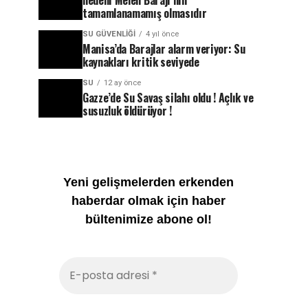
nedeni Melen Barajı’nın
tamamlanamamış olmasıdır
SU GÜVENLIĞI
4 yıl önce
Manisa’da Barajlar alarm veriyor: Su
kaynakları kritik seviyede
SU
12 ay önce
Gazze’de Su Savaş silahı oldu ! Açlık ve
susuzluk öldürüyor !
Yeni gelişmelerden erkenden
haberdar olmak için haber
bültenimize abone ol!