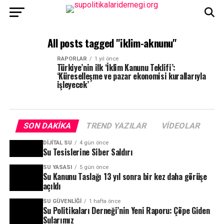
All posts tagged "iklim-aknunu"
RAPORLAR
1 yıl önce
Türkiye’nin ilk ‘İklim Kanunu Teklifi’:
‘Küreselleşme ve pazar ekonomisi kurallarıyla
işleyecek’
SON DAKIKA
TREND YAZILAR
VIDEOLAR
DIJITAL SU
4 gün önce
Su Tesislerine Siber Saldırı
SU YASASI
5 gün önce
Su Kanunu Taslağı 13 yıl sonra bir kez daha görüşe
açıldı
SU GÜVENLIĞI
1 hafta önce
Su Politikaları Derneği’nin Yeni Raporu: Çöpe Giden
Sularımız