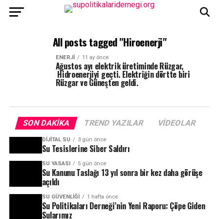
All posts tagged "Hiroenerji"
ENERJI
11 ay önce
Ağustos ayı elektrik üretiminde Rüzgar,
Hidroenerjiyi geçti. Elektriğin dörtte biri
Rüzgar ve Güneşten geldi.
SON DAKIKA
TREND YAZILAR
VIDEOLAR
DIJITAL SU
3 gün önce
Su Tesislerine Siber Saldırı
SU YASASI
5 gün önce
Su Kanunu Taslağı 13 yıl sonra bir kez daha görüşe
açıldı
SU GÜVENLIĞI
1 hafta önce
Su Politikaları Derneği’nin Yeni Raporu: Çöpe Giden
Sularımız