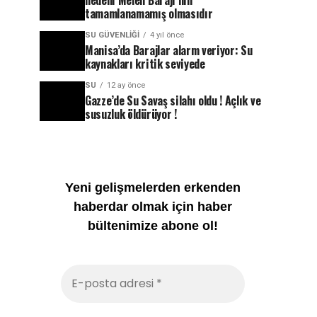
nedeni Melen Barajı’nın
tamamlanamamış olmasıdır
SU GÜVENLIĞI
4 yıl önce
Manisa’da Barajlar alarm veriyor: Su
kaynakları kritik seviyede
SU
12 ay önce
Gazze’de Su Savaş silahı oldu ! Açlık ve
susuzluk öldürüyor !
Yeni gelişmelerden erkenden
haberdar olmak için haber
bültenimize abone ol!