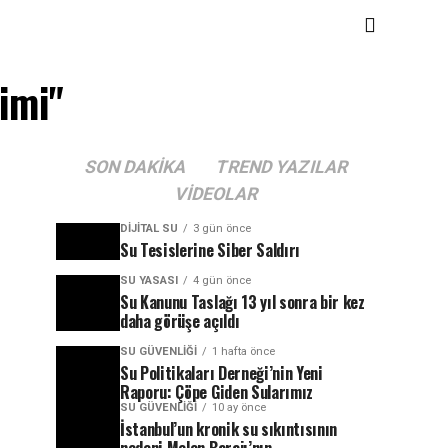
imi"
SON DAKIKA
TREND YAZILAR
VIDEOLAR
DIJITAL SU
3 gün önce
Su Tesislerine Siber Saldırı
SU YASASI
4 gün önce
Su Kanunu Taslağı 13 yıl sonra bir kez
daha görüşe açıldı
SU GÜVENLIĞI
1 hafta önce
Su Politikaları Derneği’nin Yeni
Raporu: Çöpe Giden Sularımız
SU GÜVENLIĞI
10 ay önce
İstanbul’un kronik su sıkıntısının