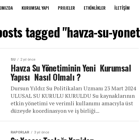
IMIZDA
KURUMSAL YAPI
PROJELER
ETKINLIKLER
İLETIŞIM
 posts tagged "havza-su-yonet
SU
2 yıl önce
Havza Su Yönetiminin Yeni Kurumsal
Yapısı Nasıl Olmalı ?
Dursun Yıldız Su Politikaları Uzmanı 23 Mart 2024
ULUSAL SU KURULU KURULDU Su kaynaklarının
etkin yönetimi ve verimli kullanımı amacıyla üst
düzeyde koordinasyon ve iş birliği...
RAPORLAR
3 yıl önce