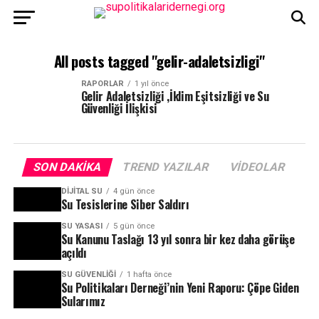
All posts tagged "gelir-adaletsizligi"
RAPORLAR
1 yıl önce
Gelir Adaletsizliği ,İklim Eşitsizliği ve Su
Güvenliği İlişkisi
SON DAKIKA
TREND YAZILAR
VIDEOLAR
DIJITAL SU
4 gün önce
Su Tesislerine Siber Saldırı
SU YASASI
5 gün önce
Su Kanunu Taslağı 13 yıl sonra bir kez daha görüşe
açıldı
SU GÜVENLIĞI
1 hafta önce
Su Politikaları Derneği’nin Yeni Raporu: Çöpe Giden
Sularımız