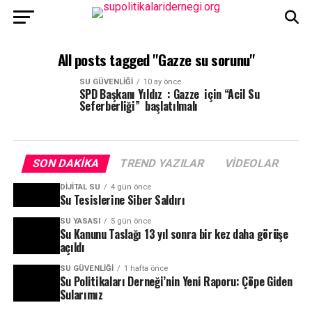
All posts tagged "Gazze su sorunu"
SU GÜVENLIĞI
10 ay önce
SPD Başkanı Yıldız : Gazze için “Acil Su
Seferberliği” başlatılmalı
SON DAKIKA
TREND YAZILAR
VIDEOLAR
DIJITAL SU
4 gün önce
Su Tesislerine Siber Saldırı
SU YASASI
5 gün önce
Su Kanunu Taslağı 13 yıl sonra bir kez daha görüşe
açıldı
SU GÜVENLIĞI
1 hafta önce
Su Politikaları Derneği’nin Yeni Raporu: Çöpe Giden
Sularımız