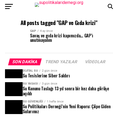
All posts tagged "GAP ve Gıda krizi"
GAP
4 ay önce
Savaş ve gıda krizi kapımızda… GAP’ı
unutmayalım
SON DAKIKA
TREND YAZILAR
VIDEOLAR
DIJITAL SU
2 gün önce
Su Tesislerine Siber Saldırı
SU YASASI
3 gün önce
Su Kanunu Taslağı 13 yıl sonra bir kez daha görüşe
açıldı
SU GÜVENLIĞI
1 hafta önce
Su Politikaları Derneği’nin Yeni Raporu: Çöpe Giden
Sularımız