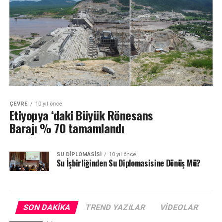
ÇEVRE
10 yıl önce
Etiyopya ‘daki Büyük Rönesans
Barajı % 70 tamamlandı
SU DIPLOMASISI
10 yıl önce
Su İşbirliğinden Su Diplomasisine Dönüş Mü?
SON DAKIKA
TREND YAZILAR
VIDEOLAR