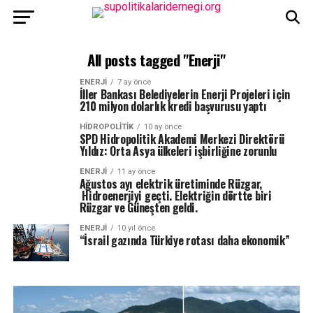
All posts tagged "Enerji"
ENERJI
7 ay önce
İller Bankası Belediyelerin Enerji Projeleri için
210 milyon dolarlık kredi başvurusu yaptı
HIDROPOLITIK
10 ay önce
SPD Hidropolitik Akademi Merkezi Direktörü
Yıldız: Orta Asya ülkeleri işbirliğine zorunlu
ENERJI
11 ay önce
Ağustos ayı elektrik üretiminde Rüzgar,
Hidroenerjiyi geçti. Elektriğin dörtte biri
Rüzgar ve Güneşten geldi.
ENERJI
10 yıl önce
“İsrail gazında Türkiye rotası daha ekonomik”