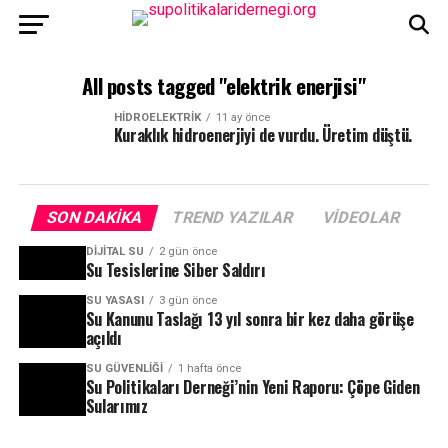
All posts tagged "elektrik enerjisi"
HIDROELEKTRIK
11 ay önce
Kuraklık hidroenerjiyi de vurdu. Üretim düştü.
SON DAKIKA
TREND YAZILAR
VIDEOLAR
DIJITAL SU
2 gün önce
Su Tesislerine Siber Saldırı
SU YASASI
3 gün önce
Su Kanunu Taslağı 13 yıl sonra bir kez daha görüşe
açıldı
SU GÜVENLIĞI
1 hafta önce
Su Politikaları Derneği’nin Yeni Raporu: Çöpe Giden
Sularımız