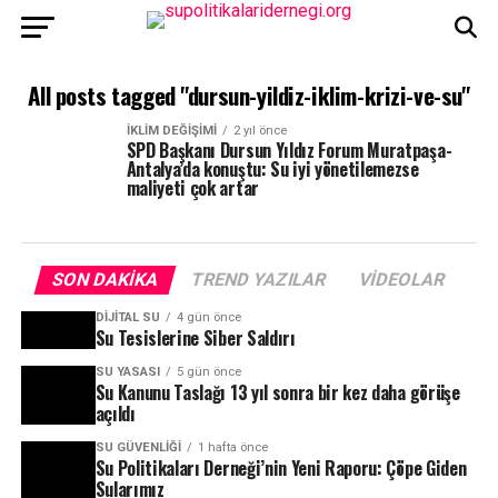
All posts tagged "dursun-yildiz-iklim-krizi-ve-su"
İKLIM DEĞIŞIMI
2 yıl önce
SPD Başkanı Dursun Yıldız Forum Muratpaşa-
Antalya’da konuştu: Su iyi yönetilemezse
maliyeti çok artar
SON DAKIKA
TREND YAZILAR
VIDEOLAR
DIJITAL SU
4 gün önce
Su Tesislerine Siber Saldırı
SU YASASI
5 gün önce
Su Kanunu Taslağı 13 yıl sonra bir kez daha görüşe
açıldı
SU GÜVENLIĞI
1 hafta önce
Su Politikaları Derneği’nin Yeni Raporu: Çöpe Giden
Sularımız