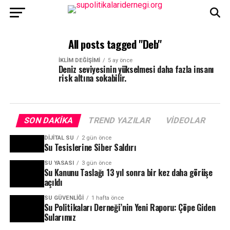
All posts tagged "Deb"
İKLIM DEĞIŞIMI
5 ay önce
Deniz seviyesinin yükselmesi daha fazla insanı
risk altına sokabilir.
SON DAKIKA
TREND YAZILAR
VIDEOLAR
DIJITAL SU
2 gün önce
Su Tesislerine Siber Saldırı
SU YASASI
3 gün önce
Su Kanunu Taslağı 13 yıl sonra bir kez daha görüşe
açıldı
SU GÜVENLIĞI
1 hafta önce
Su Politikaları Derneği’nin Yeni Raporu: Çöpe Giden
Sularımız