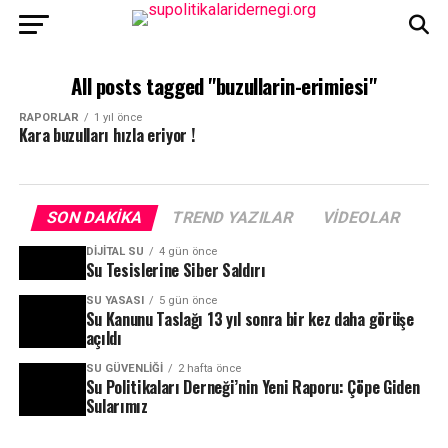
All posts tagged "buzullarin-erimiesi"
RAPORLAR
1 yıl önce
Kara buzulları hızla eriyor !
SON DAKIKA
TREND YAZILAR
VIDEOLAR
DIJITAL SU
4 gün önce
Su Tesislerine Siber Saldırı
SU YASASI
5 gün önce
Su Kanunu Taslağı 13 yıl sonra bir kez daha görüşe
açıldı
SU GÜVENLIĞI
2 hafta önce
Su Politikaları Derneği’nin Yeni Raporu: Çöpe Giden
Sularımız