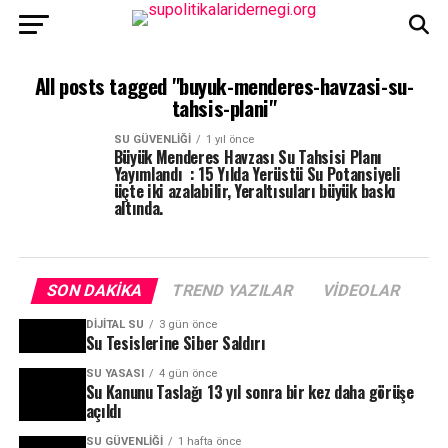
All posts tagged "buyuk-menderes-havzasi-su-
tahsis-plani"
SU GÜVENLIĞI
1 yıl önce
Büyük Menderes Havzası Su Tahsisi Planı
Yayımlandı : 15 Yılda Yerüstü Su Potansiyeli
üçte iki azalabilir, Yeraltısuları büyük baskı
altında.
SON DAKIKA
TREND YAZILAR
VIDEOLAR
DIJITAL SU
3 gün önce
Su Tesislerine Siber Saldırı
SU YASASI
4 gün önce
Su Kanunu Taslağı 13 yıl sonra bir kez daha görüşe
açıldı
SU GÜVENLIĞI
1 hafta önce