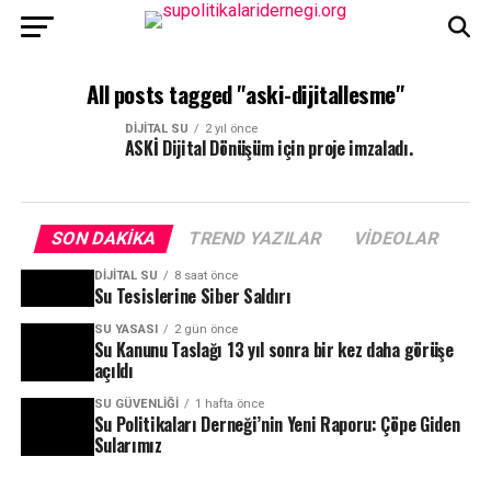
All posts tagged "aski-dijitallesme"
DIJITAL SU
2 yıl önce
ASKİ Dijital Dönüşüm için proje imzaladı.
SON DAKIKA
TREND YAZILAR
VIDEOLAR
DIJITAL SU
8 saat önce
Su Tesislerine Siber Saldırı
SU YASASI
2 gün önce
Su Kanunu Taslağı 13 yıl sonra bir kez daha görüşe
açıldı
SU GÜVENLIĞI
1 hafta önce
Su Politikaları Derneği’nin Yeni Raporu: Çöpe Giden
Sularımız