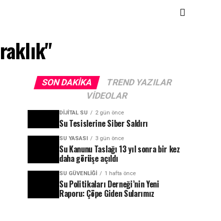
raklık"
SON DAKIKA
TREND YAZILAR
VIDEOLAR
DIJITAL SU
2 gün önce
Su Tesislerine Siber Saldırı
SU YASASI
3 gün önce
Su Kanunu Taslağı 13 yıl sonra bir kez
daha görüşe açıldı
SU GÜVENLIĞI
1 hafta önce
Su Politikaları Derneği’nin Yeni
Raporu: Çöpe Giden Sularımız