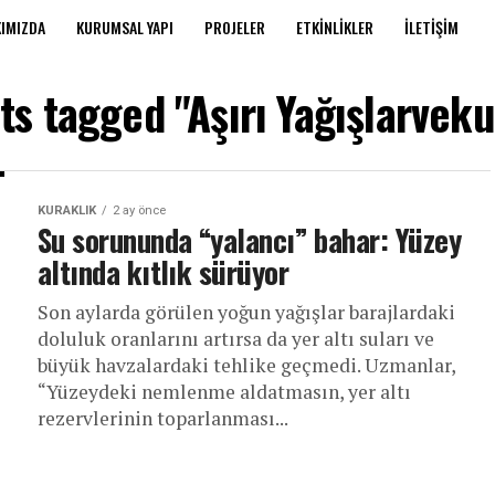
IMIZDA
KURUMSAL YAPI
PROJELER
ETKINLIKLER
İLETIŞIM
sts tagged "Aşırı Yağışlarveku
KURAKLIK
2 ay önce
Su sorununda “yalancı” bahar: Yüzey
altında kıtlık sürüyor
Son aylarda görülen yoğun yağışlar barajlardaki
doluluk oranlarını artırsa da yer altı suları ve
büyük havzalardaki tehlike geçmedi. Uzmanlar,
“Yüzeydeki nemlenme aldatmasın, yer altı
rezervlerinin toparlanması...