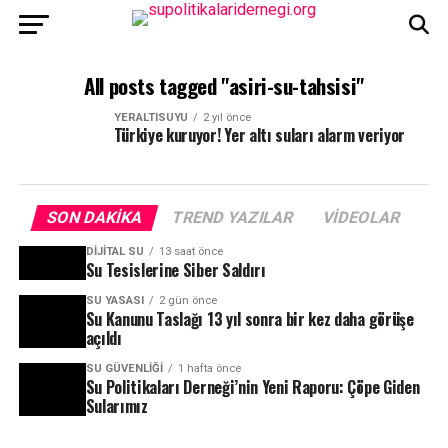
All posts tagged "asiri-su-tahsisi"
YERALTISUYU
2 yıl önce
Türkiye kuruyor! Yer altı suları alarm veriyor
SON DAKIKA
TREND YAZILAR
VIDEOLAR
DIJITAL SU
13 saat önce
Su Tesislerine Siber Saldırı
SU YASASI
2 gün önce
Su Kanunu Taslağı 13 yıl sonra bir kez daha görüşe
açıldı
SU GÜVENLIĞI
1 hafta önce
Su Politikaları Derneği’nin Yeni Raporu: Çöpe Giden
Sularımız