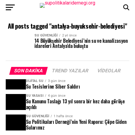
All posts tagged "antalya-buyuksehir-belediyesi"
SU GÜVENLIĞI
2 yıl önce
14 Büyükşehir Belediyesi’nin su ve kanalizasyon
idareleri Antalya’da buluştu
SON DAKIKA
TREND YAZILAR
VIDEOLAR
DIJITAL SU
3 gün önce
Su Tesislerine Siber Saldırı
SU YASASI
4 gün önce
Su Kanunu Taslağı 13 yıl sonra bir kez daha görüşe
açıldı
SU GÜVENLIĞI
1 hafta önce
Su Politikaları Derneği’nin Yeni Raporu: Çöpe Giden
Sularımız