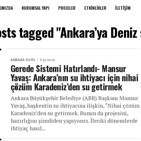
IMIZDA
KURUMSAL YAPI
PROJELER
ETKINLIKLER
İLETIŞIM
osts tagged "Ankara’ya Deniz
ANKARA SUYU
4 ay önce
Gerede Sistemi Hatırlandı- Mansur
Yavaş: Ankara’nın su ihtiyacı için nihai
çözüm Karadeniz’den su getirmek
Ankara Büyükşehir Belediye (ABB) Başkanı Mansur
Yavaş, başkentin su ihtiyacına ilişkin, “Nihai çözüm
Karadeniz’den su getirmek. Bunun da projesini,
hazırlığını şimdiden yapıyoruz. İleriki dönemlerde
ihtiyaç hasıl...