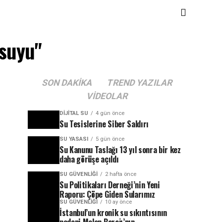
 suyu"
SON DAKIKA
TREND YAZILAR
VIDEOLAR
DIJITAL SU
4 gün önce
Su Tesislerine Siber Saldırı
SU YASASI
5 gün önce
Su Kanunu Taslağı 13 yıl sonra bir kez
daha görüşe açıldı
SU GÜVENLIĞI
2 hafta önce
Su Politikaları Derneği’nin Yeni
Raporu: Çöpe Giden Sularımız
SU GÜVENLIĞI
10 ay önce
İstanbul’un kronik su sıkıntısının