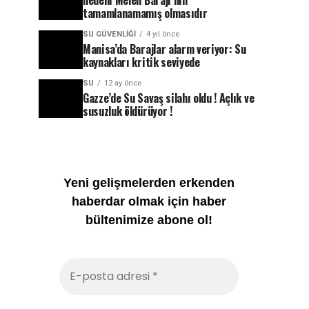
nedeni Melen Barajı’nın
tamamlanamamış olmasıdır
SU GÜVENLIĞI
4 yıl önce
Manisa’da Barajlar alarm veriyor: Su
kaynakları kritik seviyede
SU
12 ay önce
Gazze’de Su Savaş silahı oldu ! Açlık ve
susuzluk öldürüyor !
Yeni gelişmelerden erkenden
haberdar olmak için haber
bültenimize abone ol!