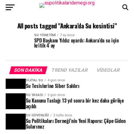
All posts tagged "Ankara’da Su kesintisi"
SU YÖNETIMI
7 ay önce
SPD Başkanı Yıldız uyardı: Ankara’da su için
kritik 4 ay
SON DAKIKA
TREND YAZILAR
VIDEOLAR
DIJITAL SU
4 gün önce
Su Tesislerine Siber Saldırı
SU YASASI
5 gün önce
Su Kanunu Taslağı 13 yıl sonra bir kez daha görüşe
açıldı
SU GÜVENLIĞI
2 hafta önce
Su Politikaları Derneği’nin Yeni Raporu: Çöpe Giden
Sularımız