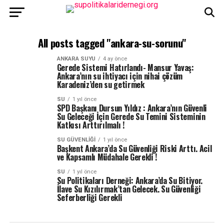
All posts tagged "ankara-su-sorunu"
ANKARA SUYU
4 ay önce
Gerede Sistemi Hatırlandı- Mansur Yavaş:
Ankara’nın su ihtiyacı için nihai çözüm
Karadeniz’den su getirmek
SU
1 yıl önce
SPD Başkanı Dursun Yıldız : Ankara’nın Güvenli
Su Geleceği İçin Gerede Su Temini Sisteminin
Katkısı Arttırılmalı !
SU GÜVENLIĞI
1 yıl önce
Başkent Ankara’da Su Güvenliği Riski Arttı. Acil
ve Kapsamlı Müdahale Gerekli !
SU
1 yıl önce
Su Politikaları Derneği: Ankara’da Su Bitiyor.
İlave Su Kızılırmak’tan Gelecek. Su Güvenliği
Seferberliği Gerekli