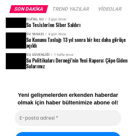
SON DAKIKA
TREND YAZILAR
VIDEOLAR
DIJITAL SU
2 gün önce
Su Tesislerine Siber Saldırı
SU YASASI
4 gün önce
Su Kanunu Taslağı 13 yıl sonra bir kez daha görüşe
açıldı
SU GÜVENLIĞI
1 hafta önce
Su Politikaları Derneği’nin Yeni Raporu: Çöpe Giden
Sularımız
Yeni gelişmelerden erkenden haberdar
olmak için haber bültenimize abone ol!