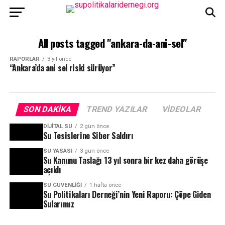
All posts tagged "ankara-da-ani-sel"
RAPORLAR
3 yıl önce
“Ankara’da ani sel riski sürüyor”
SON DAKIKA
TREND YAZILAR
VIDEOLAR
DIJITAL SU
2 gün önce
Su Tesislerine Siber Saldırı
SU YASASI
3 gün önce
Su Kanunu Taslağı 13 yıl sonra bir kez daha görüşe
açıldı
SU GÜVENLIĞI
1 hafta önce
Su Politikaları Derneği’nin Yeni Raporu: Çöpe Giden
Sularımız