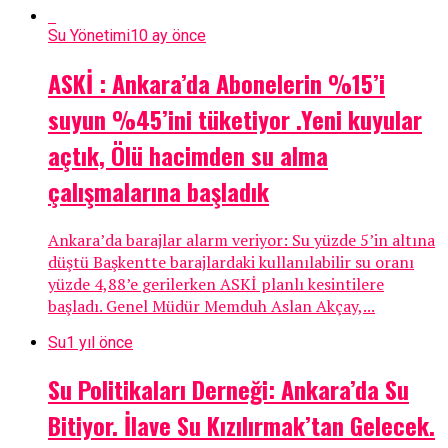
Su Yönetimi
10 ay önce
ASKİ : Ankara’da Abonelerin %15’i
suyun %45’ini tüketiyor .Yeni kuyular
açtık, Ölü hacimden su alma
çalışmalarına başladık
Ankara’da barajlar alarm veriyor: Su yüzde 5’in altına
düştü Başkentte barajlardaki kullanılabilir su oranı
yüzde 4,88’e gerilerken ASKİ planlı kesintilere
başladı. Genel Müdür Memduh Aslan Akçay,...
Su
1 yıl önce
Su Politikaları Derneği: Ankara’da Su
Bitiyor. İlave Su Kızılırmak’tan Gelecek.