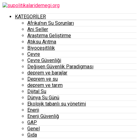
KATEGORİLER
Afrika’nın Su Sorunları
Ani Seller
Araştırma Geliştirme
Atıksu Arıtma
Biyoçeşitlilik
Çevre
Çevre Güvenliği
Değişen Güvenlik Paradigması
deprem ve barajlar
Deprem ve su
deprem ve tarım
Dijital Su
Dünya Su Günü
Ekolojik tabanlı su yönetimi
Enerji
Enerji Güvenliğ
GAP
Genel
Gıda