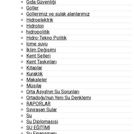
Gıda Güvenliği
Göller
Göllerimiz ve sulak alanlarımız
Hidroelektrik
Hidroloji
hidropolitik
Hidro-Tekno Politik
İçme suyu
İklim Değişimi
Kent Selleri
Kent Taşkınları
Kitaplar
Kuraklık
Makaleler
Müsilaj
Orta Asya’nın Su Sorunları
Ortadoğu’nun Yeni Su Denklemi
RAPORLAR
Sınıraşan Sular
Su
Su Diplomasisi
SU EĞİTİMİ
Su Finansmanı