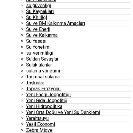
su güvenliği
Su Kaynakları
Su Kirliliği
Su ve BM Kalkınma Amaçları
Su ve Enerji
Su ve Kalkınma
Su Yasası
Su Yönetimi
su-verimliligi
Su’dan Savaşlar
Sulak alanlar
sulama yönetimi
Tarımsal sulama
Taşkınlar
Toprak Erozyonu
Yeni Enerji Jeopolitiği
Yeni Gıda Jeopolitiğ
Yeni Hidropolitika
Yeni Orta Doğu ve Yeni Su Denklemi
Yeraltısuyu
Yeşil Ekonomi
Zebra Midye