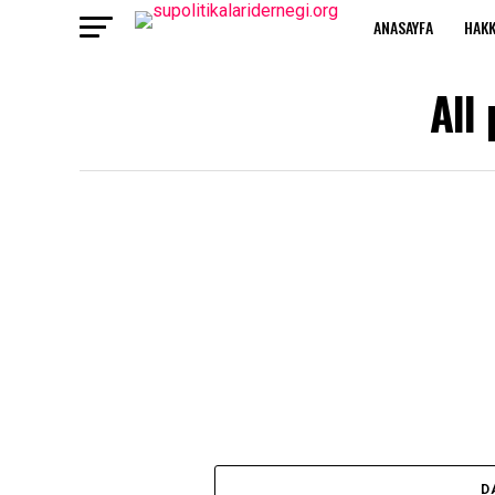
ANASAYFA
HAKK
All
D