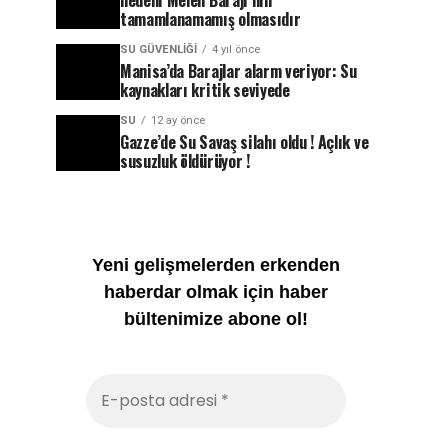
nedeni Melen Barajı’nın
tamamlanamamış olmasıdır
SU GÜVENLIĞI
4 yıl önce
Manisa’da Barajlar alarm veriyor: Su
kaynakları kritik seviyede
SU
12 ay önce
Gazze’de Su Savaş silahı oldu ! Açlık ve
susuzluk öldürüyor !
Yeni gelişmelerden erkenden
haberdar olmak için haber
bültenimize abone ol!