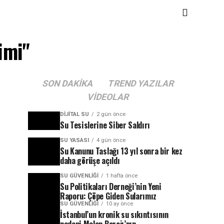
imi"
SON DAKIKA
TREND YAZILAR
VIDEOLAR
DIJITAL SU
2 gün önce
Su Tesislerine Siber Saldırı
SU YASASI
4 gün önce
Su Kanunu Taslağı 13 yıl sonra bir kez
daha görüşe açıldı
SU GÜVENLIĞI
1 hafta önce
Su Politikaları Derneği’nin Yeni
Raporu: Çöpe Giden Sularımız
SU GÜVENLIĞI
10 ay önce
İstanbul’un kronik su sıkıntısının