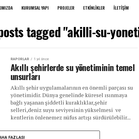
IMIZDA
KURUMSAL YAPI
PROJELER
ETKINLIKLER
İLETIŞIM
 posts tagged "akilli-su-yonet
RAPORLAR
1 yıl önce
Akıllı şehirlerde su yönetiminin temel
unsurları
Akıllı şehir uygulamalarının en önemli parçası su
yönetimidir. Dünya genelinde küresel ısınmaya
bağlı yaşanan şiddetli kuraklıklar,şehir
selleri,deniz suyu seviyesinin yükselmesi ve
kentlerin önlenemez nüfus artışı sürdürülebilir...
AHA FAZLASI