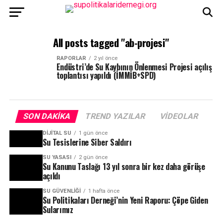
All posts tagged "ab-projesi"
RAPORLAR
2 yıl önce
Endüstri’de Su Kaybının Önlenmesi Projesi açılış
toplantısı yapıldı (İMMİB+SPD)
SON DAKIKA
TREND YAZILAR
VIDEOLAR
DIJITAL SU
1 gün önce
Su Tesislerine Siber Saldırı
SU YASASI
2 gün önce
Su Kanunu Taslağı 13 yıl sonra bir kez daha görüşe
açıldı
SU GÜVENLIĞI
1 hafta önce
Su Politikaları Derneği’nin Yeni Raporu: Çöpe Giden
Sularımız