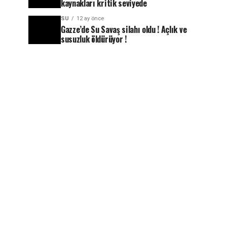
kaynakları kritik seviyede
SU
12 ay önce
Gazze’de Su Savaş silahı oldu ! Açlık ve
susuzluk öldürüyor !