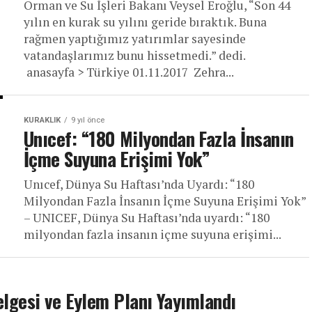
Orman ve Su İşleri Bakanı Veysel Eroğlu, “Son 44
yılın en kurak su yılını geride bıraktık. Buna
rağmen yaptığımız yatırımlar sayesinde
vatandaşlarımız bunu hissetmedi.” dedi.
anasayfa > Türkiye 01.11.2017 Zehra...
KURAKLIK
9 yıl önce
Unıcef: “180 Milyondan Fazla İnsanın
İçme Suyuna Erişimi Yok”
Unıcef, Dünya Su Haftası’nda Uyardı: “180
Milyondan Fazla İnsanın İçme Suyuna Erişimi Yok”
– UNICEF, Dünya Su Haftası’nda uyardı: “180
milyondan fazla insanın içme suyuna erişimi...
elgesi ve Eylem Planı Yayımlandı