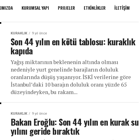
IMIZDA
KURUMSAL YAPI
PROJELER
ETKINLIKLER
İLETIŞIM
KURAKLIK
9 yıl önce
Son 44 yılın en kötü tablosu: kuraklık
kapıda
Yağış miktarının beklenenin altında olması
nedeniyle yurt genelinde barajların doluluk
oranlarında düşüş yaşanıyor. İSKİ verilerine göre
İstanbul’daki 10 barajın doluluk oranı yüzde 65
düzeyindeyken, bu rakam...
KURAKLIK
9 yıl önce
Bakan Eroğlu: Son 44 yılın en kurak su
yılını geride bıraktık