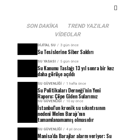
SON DAKIKA
TREND YAZILAR
VIDEOLAR
DIJITAL SU
3 gün önce
Su Tesislerine Siber Saldırı
SU YASASI
5 gün önce
Su Kanunu Taslağı 13 yıl sonra bir kez
daha görüşe açıldı
SU GÜVENLIĞI
1 hafta önce
Su Politikaları Derneği’nin Yeni
Raporu: Çöpe Giden Sularımız
SU GÜVENLIĞI
10 ay önce
İstanbul’un kronik su sıkıntısının
nedeni Melen Barajı’nın
tamamlanamamış olmasıdır
SU GÜVENLIĞI
4 yıl önce
Manisa’da Barajlar alarm veriyor: Su